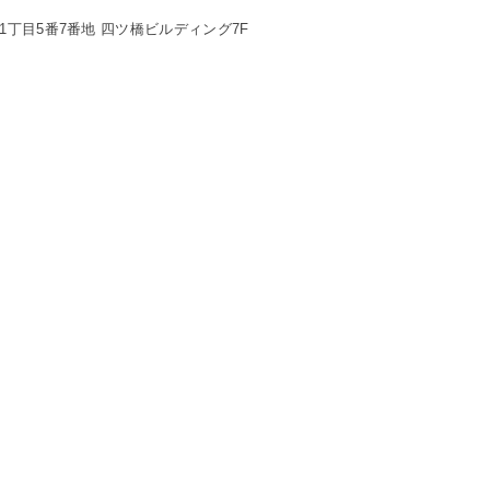
丁目5番7番地 四ツ橋ビルディング7F